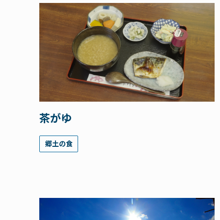
茶がゆ
郷土の食