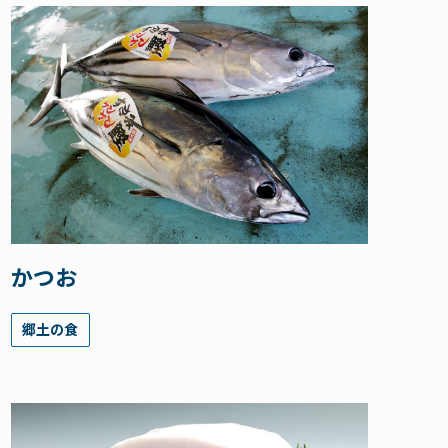
かつお
郷土の食