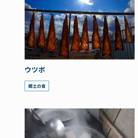
ウツボ
郷土の食