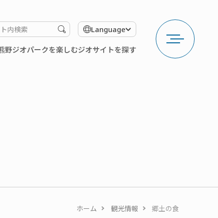
メ
検
Language
ニ
索
ュ
す
熊野ジオパークを楽しむ
ジオサイトを探す
ー
る
を
開
く
ホーム
観光情報
郷土の食