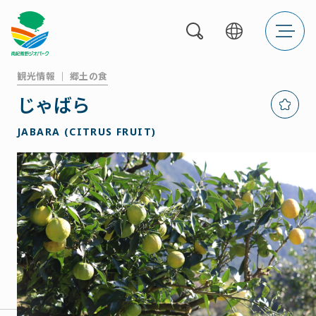
メ
ニ
ュ
ー
を
観光情報 ｜ 郷土の食
開
じゃばら
こ
く
の
記
JABARA (CITRUS FRUIT)
事
を
お
気
に
入
り
に
追
加