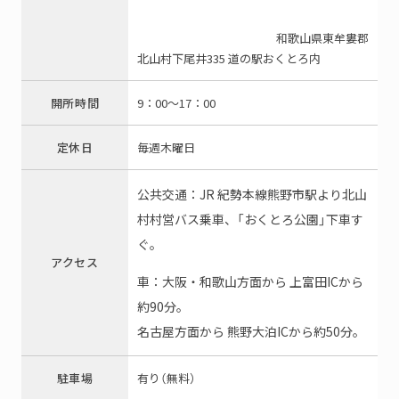
和歌山県東牟婁郡
北山村下尾井335 道の駅おくとろ内
開所時間
9：00～17：00
定休日
毎週木曜日
公共交通：JR 紀勢本線熊野市駅より北山
村村営バス乗車、「おくとろ公園」下車す
ぐ。
アクセス
車：大阪・和歌山方面から 上富田ICから
約90分。
名古屋方面から 熊野大泊ICから約50分。
駐車場
有り（無料）