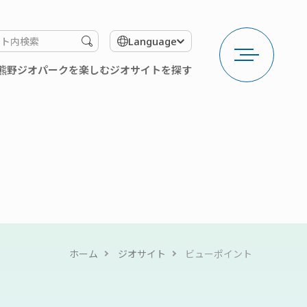
メ
検
Language
ニ
索
ュ
す
熊野ジオパークを楽しむ
ジオサイトを探す
ー
る
を
開
く
ホーム
ジオサイト
ビューポイント