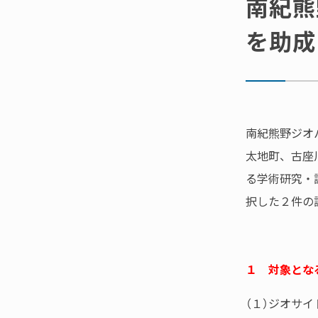
南紀熊
を助成
南紀熊野ジオ
太地町、古座
る学術研究・
択した２件の
１ 対象とな
（１）ジオサ