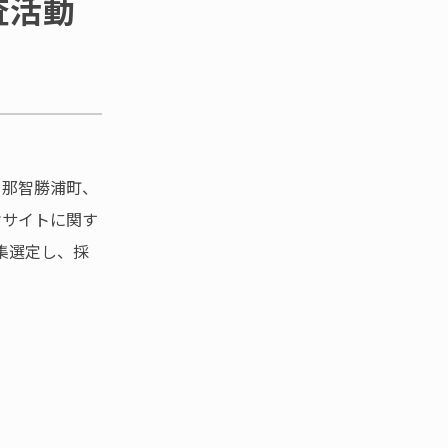
査活動
、那智勝浦町、
オサイトに関す
集選定し、採