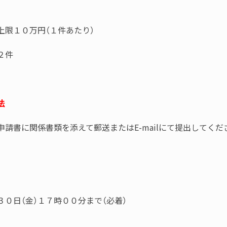
上限１０万円（１件あたり）
２件
法
請書に関係書類を添えて郵送または
E-mail
にて提出してくだ
切
３０日（金）１７時００分まで（必着）