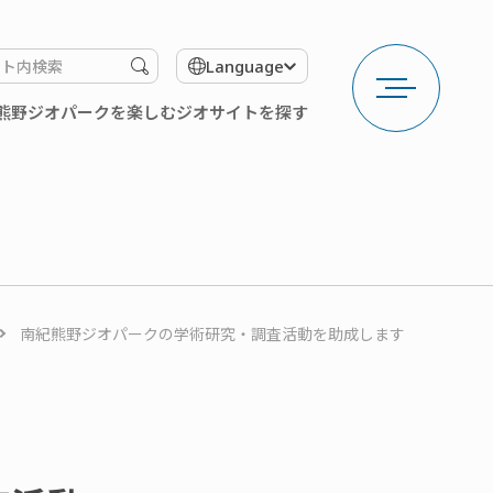
メ
検
Language
ニ
索
ュ
す
熊野ジオパークを楽しむ
ジオサイトを探す
ー
る
を
開
く
南紀熊野ジオパークの学術研究・調査活動を助成します