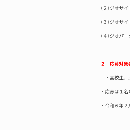
（２）ジオサ
（３）ジオサ
（４）ジオパ
２ 応募対象
・高校生、大
・応募は１名
・令和６年２