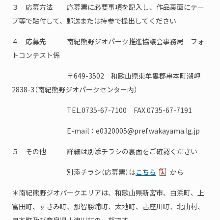
３ 応募方法 応募票に必要事項を記入し、作品裏面にテー
プ等で貼付して、郵送または持参で提出してください
４ 応募先 南紀熊野ジオパーク推進協議会事務局 フォ
トコンテスト係
〒649-3502 和歌山県東牟婁郡串本町潮岬
2838-3（南紀熊野ジオパークセンター内）
TEL.0735-67-7100 FAX.0735-67-7191
E-mail：e0320005@pref.wakayama.lg.jp
５ その他 詳細は別添チラシの裏面をご確認ください
別添チラシ（応募票）は
こちら
から
＊南紀熊野ジオパークエリアは、和歌山県新宮市、白浜町、上
富田町、すさみ町、那智勝浦町、太地町、古座川町、北山村、
串本町及び奈良県十津川村の一部です。