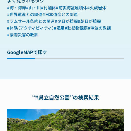
よく見られるタグ
海・海岸
山・川
付加体
前弧海盆堆積体
火成岩体
世界遺産との関連
日本遺産との関連
ラムサール条約との関連
夕日が綺麗
朝日が綺麗
体験（アクティビィティ）
温泉
動植物観察
津波の教訓
豪雨災害の教訓
GoogleMAPで探す
“#県立自然公園”の検索結果