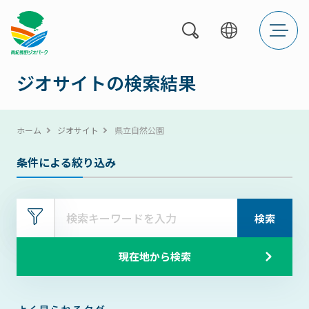
絞
メ
り
ニ
込
ュ
み
ー
を
メ
ジオサイトの検索結果
開
ニ
く
ュ
ー
ホーム
ジオサイト
県立自然公園
を
開
条件による絞り込み
く
検索
現在地から
検索