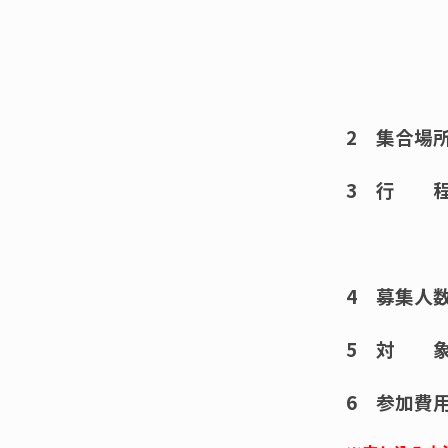
2
集合
3
行 
～ 
4
募集人数
5
対 象 
6
参加費