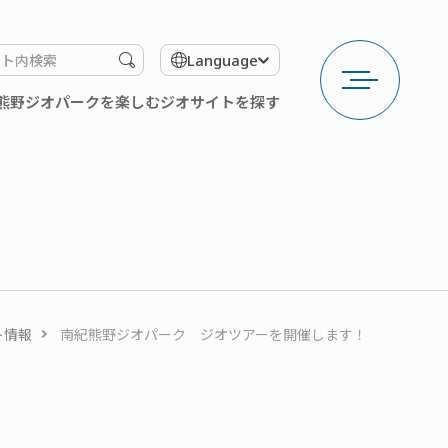
メ
検
Language
ニ
索
ュ
す
熊野ジオパークを楽しむ
ジオサイトを探す
ー
る
を
開
く
ト情報
南紀熊野ジオパーク ジオツアーを開催します！