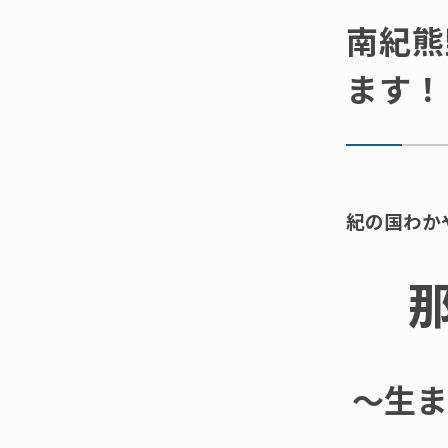
南紀熊
ます！
紀の国わか
～生ま