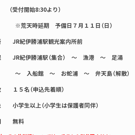
（
受付開始
8:30
より）
※
荒天時延期 予備日７月１１日（日）
場所
JR
紀伊勝浦駅観光案内所前
程
JR
紀伊勝浦駅（集合） ～ 漁港 ～ 足湯
入船館 ～
お蛇浦
～ 弁天島（解散）
 １５名（申込先着順）
小学生以上（小学生は保護者同伴）
用 無料