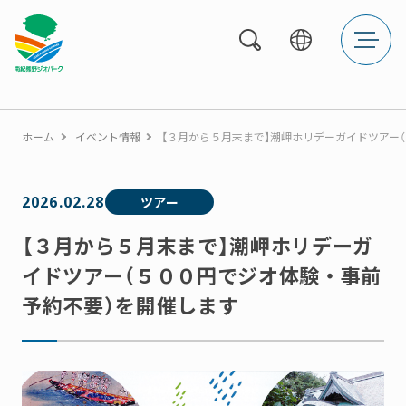
メ
ニ
ュ
ー
を
開
く
ホーム
イベント情報
【３月から５月末まで】潮岬ホリデーガイドツアー
2026.02.28
ツアー
【３月から５月末まで】潮岬ホリデーガ
イドツアー（５００円でジオ体験・事前
予約不要）を開催します