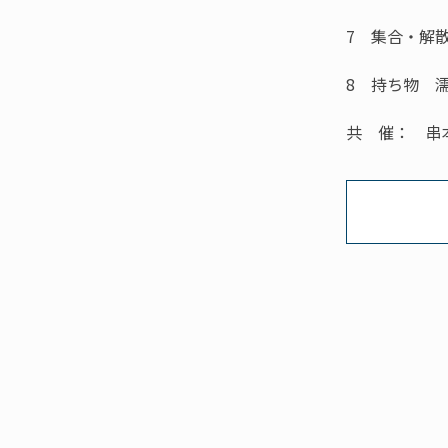
7 集合・解
8 持ち物 
共 催： 串