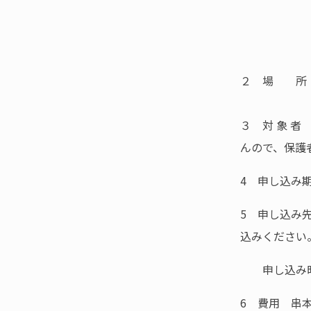
2回目：８
3回目：８
２ 場 所
３ 対 象 
んので、保護
4 申し込み
5 申し込み先
込みください
申し込み時
6 費用 串