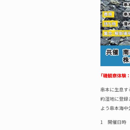
「磯観察体験
串本に生息す
約湿地に登録
よう串本海中
1 開催日時