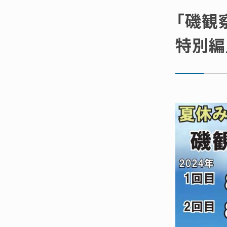
「磯観
特別編