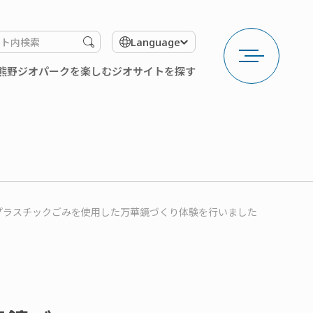
メ
検
Language
ニ
索
ュ
す
熊野ジオパークを楽しむ
ジオサイトを探す
ー
る
を
開
く
プラスチックごみを使用した万華鏡づくり体験を行いました