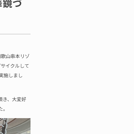
華鏡づ
和歌山串本リゾ
プサイクルして
実施しまし
頂き、大変好
た。